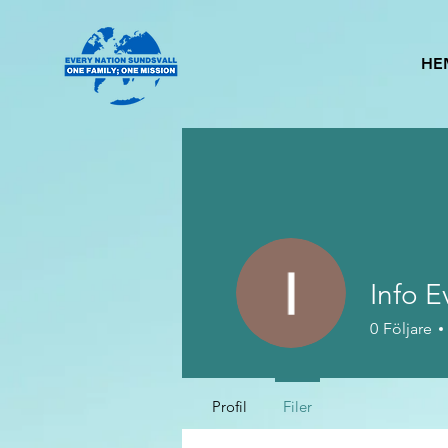
HE
Info E
0
Följare
Profil
Filer