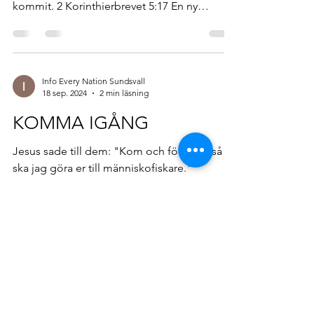
kommit. 2 Korinthierbrevet 5:17 En ny
skapelse. En...
Info Every Nation Sundsvall
18 sep. 2024
2 min läsning
KOMMA IGÅNG
Jesus sade till dem: "Kom och följ mig, så
ska jag göra er till människofiskare."
Markusevangeliet 1:17 Dessa fem steg ger
dig en bra...
Vi är en del av:
Every Nation Europe
Every Nation Global