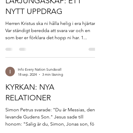
LÄRJUNGASKAP: ETT
NYTT UPPDRAG
Herren Kristus ska ni hålla helig i era hjärtan.
Var ständigt beredda att svara var och en
som ber er förklara det hopp ni har. 1...
Info Every Nation Sundsvall
18 sep. 2024
3 min läsning
KYRKAN: NYA
RELATIONER
Simon Petrus svarade: "Du är Messias, den
levande Gudens Son." Jesus sade till
honom: "Salig är du, Simon, Jonas son, för
det är inte...