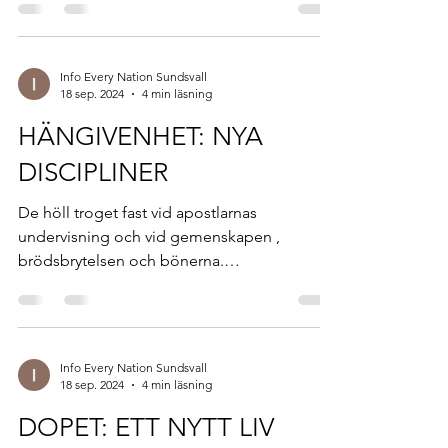
Info Every Nation Sundsvall
18 sep. 2024
4 min läsning
HÄNGIVENHET: NYA
DISCIPLINER
De höll troget fast vid apostlarnas
undervisning och vid gemenskapen ,
brödsbrytelsen och bönerna.
Apostlagärningarna 2:42 Det som gjorde...
Info Every Nation Sundsvall
18 sep. 2024
4 min läsning
DOPET: ETT NYTT LIV