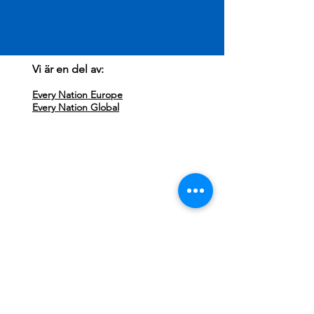
Vi är en del av:
Every Nation Europe
Every Nation Global
Besök oss:
Every Nation Sundsvall
Storgatan 71
852 33 Sundsvall
Missa ingenting, följ oss på Instagram!
Kontakta oss:
Klicka här för att maila
info@everynationsundsvall.com