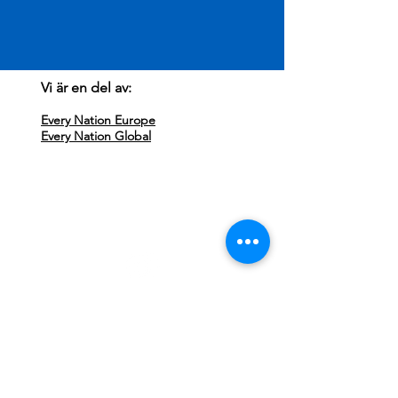
Vi är en del av:
Every Nation Europe
Every Nation Global
Besök oss:
Every Nation Sundsvall
Storgatan 71
852 33 Sundsvall
Missa ingenting, följ oss på Instagram!
Kontakta oss:
Klicka här för att maila
info@everynationsundsvall.com