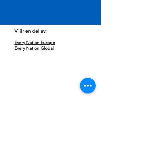
Vi är en del av:
Every Nation Europe
Every Nation Global
Besök oss:
Every Nation Sundsvall
Storgatan 71
852 33 Sundsvall
Missa ingenting, följ oss på Instagram!
Kontakta oss:
Klicka här för att maila
info@everynationsundsvall.com