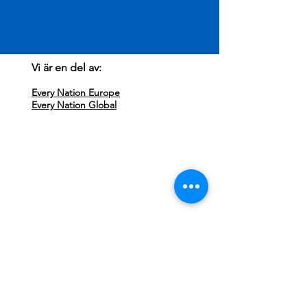
Vi är en del av:
Every Nation Europe
Every Nation Global
Besök oss:
Every Nation Sundsvall
Storgatan 71
852 33 Sundsvall
Missa ingenting, följ oss på Instagram!
Kontakta oss:
Klicka här för att maila
info@everynationsundsvall.com