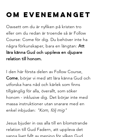
Om evenemanget
Oavsett om du är nyfiken på kristen tro 
eller om du redan är troende så är Follow 
Course: Come för dig. Du behöver inte ha 
några förkunskaper, bara en längtan: 
Att 
lära känna Gud och uppleva en djupare 
relation till honom. 
I den här första delen av Follow Course, 
Come
, börjar vi med att lära känna Gud och 
utforska hans nåd och kärlek som finns 
tillgänglig för alla, överallt, som söker 
honom - inklusive dig. Det börjar inte med 
massa instruktioner utan snarare med en 
enkel inbjudan: 
"Kom, följ mig"
Jesus bjuder in oss alla till en blomstrande 
relation till Gud Fadern, att uppleva det 
sanna livet fyllt av mening för vilken Gud 