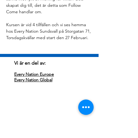
skapat dig till, det är detta som Follow 
Come handlar om. 
Kursen är vid 4 tillfällen och vi ses hemma 
hos Every Nation Sundsvall på Storgatan 71, 
Torsdagskvällar med start den 27 Februari. 
Vi är en del av:
Every Nation Europe
Every Nation Global
Besök oss:
Every Nation Sundsvall
Storgatan 71
852 33 Sundsvall