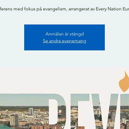
Anmälan är stängd
Se andra evenemang