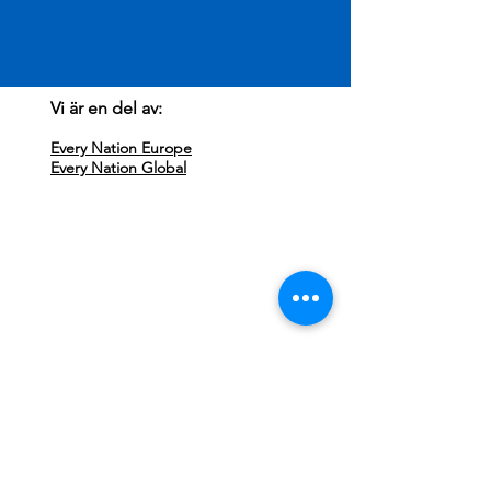
Vi är en del av:
Every Nation Europe
Every Nation Global
Besök oss:
Every Nation Sundsvall
Storgatan 71
852 33 Sundsvall
Missa ingenting, följ oss på Instagram!
Kontakta oss:
Klicka här för att maila
info@everynationsundsvall.com