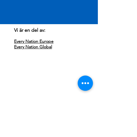
Vi är en del av:
Every Nation Europe
Every Nation Global
Besök oss:
Every Nation Sundsvall
Storgatan 71
852 33 Sundsvall
Missa ingenting, följ oss på Instagram!
Kontakta oss:
Klicka här för att maila
info@everynationsundsvall.com