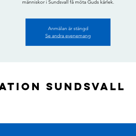
människor i Sundsvall få möta Guds kärlek.
Anmälan är stängd
Se andra evenemang
ation Sundsvall