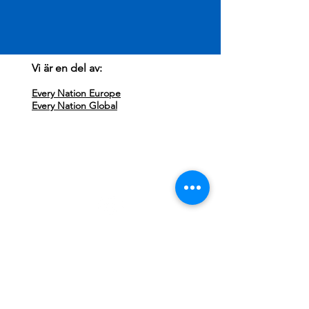
Vi är en del av:
Every Nation Europe
Every Nation Global
Besök oss:
Every Nation Sundsvall
Storgatan 71
852 33 Sundsvall
Missa ingenting, följ oss på Instagram!
Kontakta oss:
Klicka här för att maila
info@everynationsundsvall.com