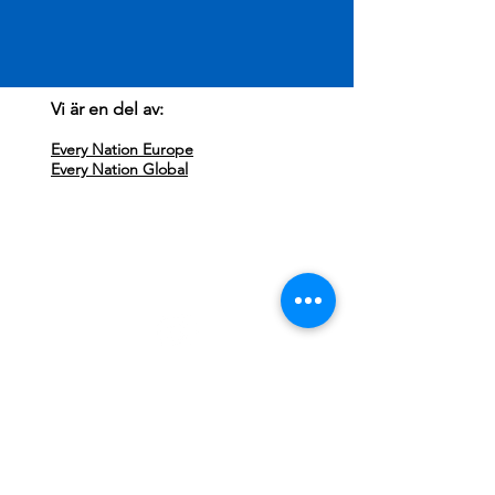
Vi är en del av:
Every Nation Europe
Every Nation Global
Besök oss:
Every Nation Sundsvall
Storgatan 71
852 33 Sundsvall
Missa ingenting, följ oss på Instagram!
Kontakta oss:
Klicka här för att maila
info@everynationsundsvall.com