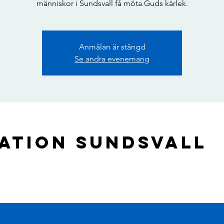
människor i Sundsvall få möta Guds kärlek.
Anmälan är stängd
Se andra evenemang
ation Sundsvall